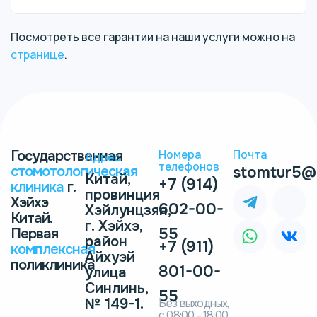
Посмотреть все гарантии на наши услуги можно на
странице
.
Государственная
Номера
Почта
Адрес
телефонов
стомотологическая
stomtur5@
Китай,
+7 (914)
клиника
г.
провинция
Хэйхэ
602-00-
Хэйлунцзян,
Китай.
г. Хэйхэ,
55
Первая
район
+7 (911)
комплексная
Айхуэй
поликлиника
801-00-
улица
Синлинь,
55
№ 149-1.
Без выходных,
с 08:00 - 18:00