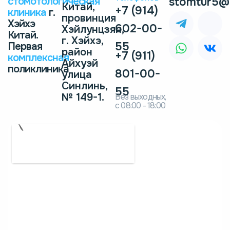
стомотологическая
stomtur5@
Китай,
+7 (914)
клиника
г.
провинция
Хэйхэ
602-00-
Хэйлунцзян,
Китай.
г. Хэйхэ,
55
Первая
район
+7 (911)
комплексная
Айхуэй
поликлиника
801-00-
улица
Синлинь,
55
№ 149-1.
Без выходных,
с 08:00 - 18:00