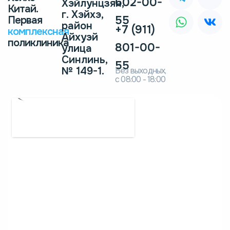
602-00-
Хэйлунцзян,
Китай.
г. Хэйхэ,
55
Первая
район
+7 (911)
комплексная
Айхуэй
поликлиника
801-00-
улица
Синлинь,
55
№ 149-1.
Без выходных,
с 08:00 - 18:00