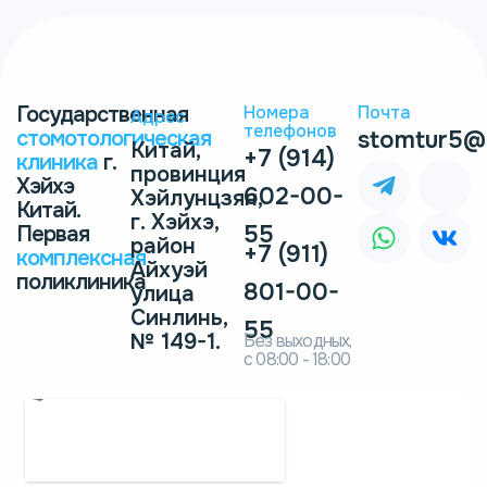
Государственная
Номера
Почта
Адрес
телефонов
стомотологическая
stomtur5@
Китай,
+7 (914)
клиника
г.
провинция
Хэйхэ
602-00-
Хэйлунцзян,
Китай.
г. Хэйхэ,
55
Первая
район
+7 (911)
комплексная
Айхуэй
поликлиника
801-00-
улица
Синлинь,
55
№ 149-1.
Без выходных,
с 08:00 - 18:00