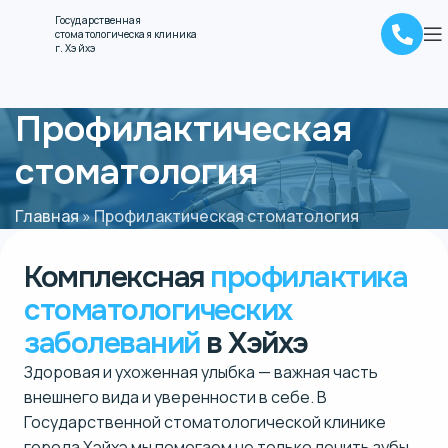
Государственная
стоматологическая клиника
г. Хэйхэ
Профилактическая
стоматология
Главная
»
Профилактическая стоматология
Комплексная
профилактика
стоматологических
заболеваний
в Хэйхэ
Здоровая и ухоженная улыбка — важная часть
внешнего вида и уверенности в себе. В
Государственной стоматологической клинике
города Хэйхэ мы помогаем не только лечить зубы,